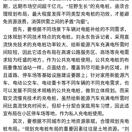
期，远期市场空间超千亿元。“狂野生长”的充电桩，亟须合
理规划布局，最大程度发挥不同类型充电桩的功效，才能避
免资源浪费，消弭供需之间的矛盾“沟壑”。
首先，要根据不同场景下车辆对电能补给的不同需求，
立体规划不同技术特点的充电桩。刘永东告诉记者，采用直
流快充技术的充电桩功率较大、给新能源汽车充满电所需时
间较短，因此它适合布局在高速公路服务区、商场等充电需
求较为旺盛的地方，作为公共充电桩使用。公共充电桩的布
局要像加油站一样，点面结合，覆盖到尽可能多的区域，并
且道路、停车场等基础设施建设要跟上；针对家用新能源汽
车、电动公交车、电动重卡等不同车辆的不同充电需求，也
可以发展不同技术规格的公共充电桩，做到立体规划。而采
取交流慢充技术的充电桩，虽然给新能源汽车充满电所需时
间比直流快充时间长，但却十分契合家庭用车习惯，因此适
宜布局在小区停车场等地，作为私人充电桩使用。
其次，要根据不同城市的土地资源禀赋，合理规划充电
桩布局。“规划充电桩布局的重要因素往往是土地资源。”刘