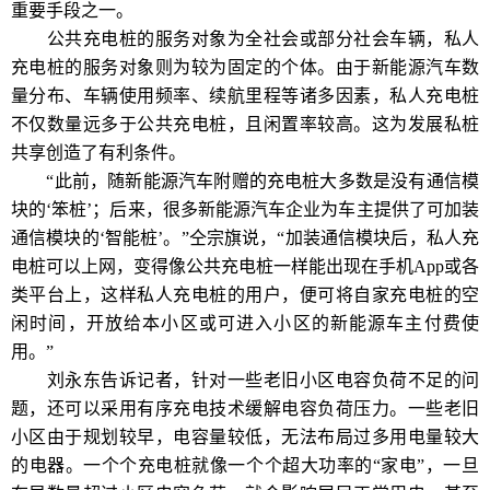
重要手段之一。
公共充电桩的服务对象为全社会或部分社会车辆，私人
充电桩的服务对象则为较为固定的个体。由于新能源汽车数
量分布、车辆使用频率、续航里程等诸多因素，私人充电桩
不仅数量远多于公共充电桩，且闲置率较高。这为发展私桩
共享创造了有利条件。
“此前，随新能源汽车附赠的充电桩大多数是没有通信模
块的‘笨桩’；后来，很多新能源汽车企业为车主提供了可加装
通信模块的‘智能桩’。”仝宗旗说，“加装通信模块后，私人充
电桩可以上网，变得像公共充电桩一样能出现在手机App或各
类平台上，这样私人充电桩的用户，便可将自家充电桩的空
闲时间，开放给本小区或可进入小区的新能源车主付费使
用。”
刘永东告诉记者，针对一些老旧小区电容负荷不足的问
题，还可以采用有序充电技术缓解电容负荷压力。一些老旧
小区由于规划较早，电容量较低，无法布局过多用电量较大
的电器。一个个充电桩就像一个个超大功率的“家电”，一旦