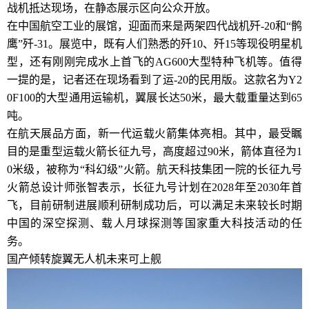
战机抵达现场，在静态展示区向公众开放。
在中国航空工业的展馆，迎面而来是两架四代战机歼-20和“鹘
鹰”歼-31。展览中，既有人们熟悉的歼10、歼15等现役明星机
型，还有刚刚完成水上首飞的AG600大型特种飞机等。值得
一提的是，记者还在现场看到了运-20的民用版。这款名为Y2
0F100的大型通用运输机，翼展长达50米，最大载重量达到65
吨。
在航天展品方面，新一代运载火箭集体亮相。其中，最受瞩
目的是重型运载火箭长征九号，高度超过90米，箭体直径为1
0米级，被称为“科幻级”火箭。航天科技集团一院的长征九号
火箭总设计师张智表示，长征九号计划在2028年至2030年首
飞，目前研制进展顺利研制成功后，可以满足未来较长时期
中国的深空探测、载人月球探测等国家重大科技活动的任
务。
国产倾转旋翼无人机未来可上舰