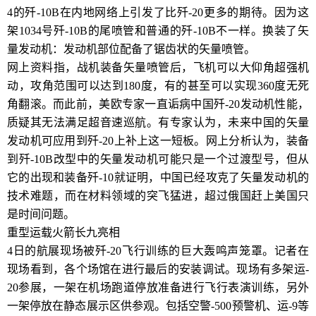
4的歼-10B在内地网络上引发了比歼-20更多的期待。因为这
架1034号歼-10B的尾喷管和普通的歼-10B不一样。换装了矢
量发动机：发动机部位配备了锯齿状的矢量喷管。
网上资料指，战机装备矢量喷管后，飞机可以大仰角超强机
动，攻角范围可以达到180度，有的甚至可以实现360度无死
角翻滚。而此前，美欧专家一直诟病中国歼-20发动机性能，
质疑其无法满足超音速巡航。有专家认为，未来中国的矢量
发动机可应用到歼-20上补上这一短板。网上分析认为，装备
到歼-10B改型中的矢量发动机可能只是一个过渡型号，但从
它的出现和装备歼-10就证明，中国已经攻克了矢量发动机的
技术难题，而在材料领域的突飞猛进，超过俄国赶上美国只
是时间问题。
重型运载火箭长九亮相
4日的航展现场被歼-20飞行训练的巨大轰鸣声笼罩。记者在
现场看到，各个场馆在进行最后的安装调试。现场有多架运-
20参展，一架在机场跑道停放准备进行飞行表演训练，另外
一架停放在静态展示区供参观。包括空警-500预警机、运-9等