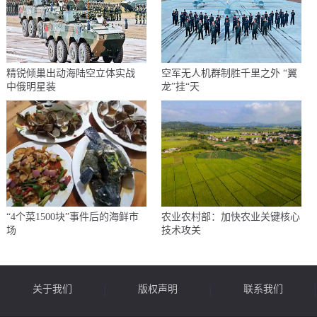
精锐倾巢出动海陆空立体实战
空军无人机群制胜千里之外 “翼
中俄明星装
龙”挂“天
“4个菜1500块”事件后的海鲜市
农业农村部：加快农业关键核心
场
技术攻关
关于我们
版权声明
联系我们