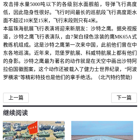
攻击排水量5000吨以下的各级别水面舰船，导弹飞行高度
低，因此隐身性很好。飞行时间最长的巡航段飞行高度距水
面不超过10米至15米，飞行末段则只有4米。
本届珠海航展飞行表演将迎来新朋友：沙特之鹰。据央视报
道，沙特之鹰飞行表演队，由7架白绿色涂装的鹰MK65A式
教练机组成。这是沙特之鹰第一次来中国，此前他们曾在中
东各地巡演。近年来，范堡罗航展、科威特航展上都有他们
的身影。沙特之鹰最为著名的动作就是在天空中画出沙特阿
拉伯国徽图案，这个动作还被载入了健力士世界纪录，“阿波
罗横滚”等精彩特技也是他们的拿手绝活。（北汽特约赞助）
上一篇
下一篇
继续阅读