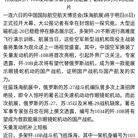
片
一连六日的中国国际航空航天博览会(珠海航展)将于明日(6日)
正式拉开大幕，大公报记者有幸在封馆前一探究竟。大型运
输机运-20已稳稳停在静态展示区，多架歼-20不断进行高难度
飞行演示训练。航展当日，这些空军新型战机和现役主战装
备将集体为观众送上一场视觉盛宴。其中，中国空军换装了
矢量发动机的歼-10B将首次亮相，引起外界广泛关注。专家
透露，歼-10B此次将有望代替俄罗斯战机，成为第一款能展
示眼镜蛇机动的国产战机，证明国产战机与国产航发的实
力。
往届珠海航展中，俄罗斯的苏-27战斗机编队曾多次上演招牌
绝技，即令人惊呼的著名过失速机动动作眼镜蛇机动。而此
次航展，俄罗斯的苏-27、苏-35以及米格-29战机缺席。著名
军事专家张召忠在网上撰文透露，编号为1034的歼-10B将有
望成为首款能展示眼镜蛇机动的国产战机。
矢量发动机补上短板
近日，多架歼-10B战斗机飞抵珠海，其中一架机身编号为103