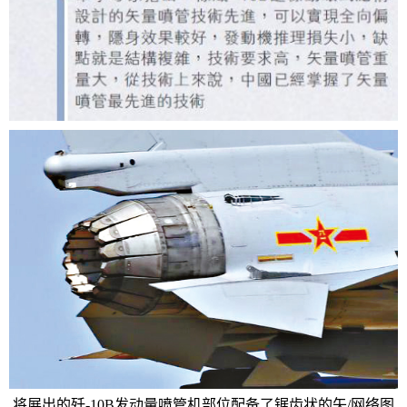
将展出的歼-10B发动量喷管机部位配备了锯齿状的矢/网络图