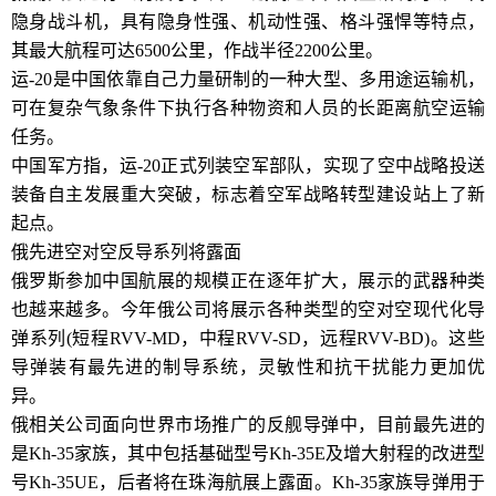
隐身战斗机，具有隐身性强、机动性强、格斗强悍等特点，
其最大航程可达6500公里，作战半径2200公里。
运-20是中国依靠自己力量研制的一种大型、多用途运输机，
可在复杂气象条件下执行各种物资和人员的长距离航空运输
任务。
中国军方指，运-20正式列装空军部队，实现了空中战略投送
装备自主发展重大突破，标志着空军战略转型建设站上了新
起点。
俄先进空对空反导系列将露面
俄罗斯参加中国航展的规模正在逐年扩大，展示的武器种类
也越来越多。今年俄公司将展示各种类型的空对空现代化导
弹系列(短程RVV-MD，中程RVV-SD，远程RVV-BD)。这些
导弹装有最先进的制导系统，灵敏性和抗干扰能力更加优
异。
俄相关公司面向世界市场推广的反舰导弹中，目前最先进的
是Kh-35家族，其中包括基础型号Kh-35E及增大射程的改进型
号Kh-35UE，后者将在珠海航展上露面。Kh-35家族导弹用于