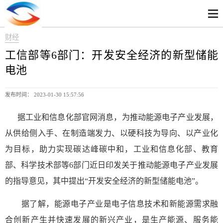
财经
工信部等6部门：开发安全经济的新型储能
电池
发布时间： 2023-01-30 15:57:56
据工业和信息化部官网消息，为推动能源电子产业发展，
从供给侧入手、在制造端发力、以硬科技为导向、以产业化
为目标，助力实现碳达峰碳中和，工业和信息化部、教育
部、科学技术部等6部门近日印发关于推动能源电子产业发展
的指导意见，其中提出“开发安全经济的新型储能电池”。
据了解，能源电子产业是电子信息技术和新能源需求融
合创新产生并快速发展的新兴产业，是生产能源、服务能