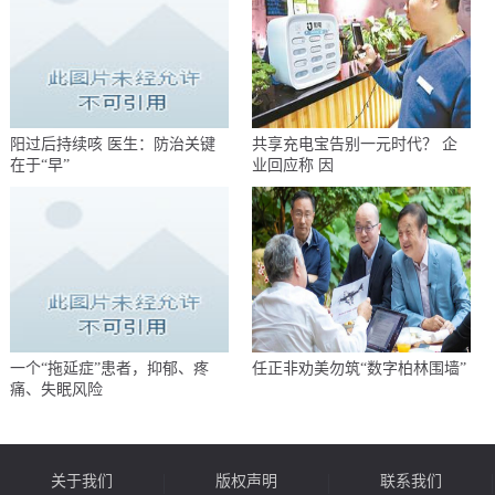
阳过后持续咳 医生：防治关键
共享充电宝告别一元时代？ 企
在于“早”
业回应称 因
一个“拖延症”患者，抑郁、疼
任正非劝美勿筑“数字柏林围墙”
痛、失眠风险
关于我们
版权声明
联系我们